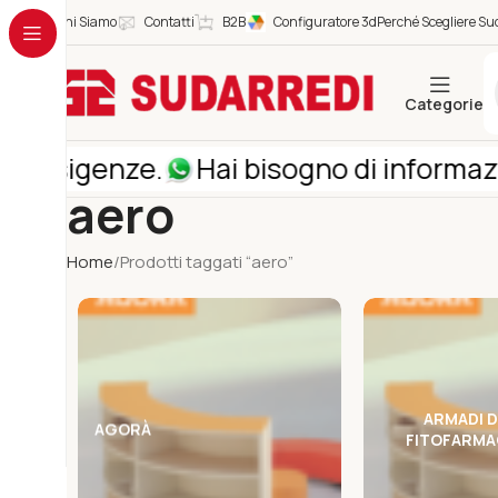
Chi Siamo
Contatti
B2B
Configuratore 3d
Perché Scegliere Sud
Categorie
sigenze.
Hai bisogno di informazioni 
aero
Home
Prodotti taggati “aero”
ARMADI 
AGORÀ
FITOFARMAC