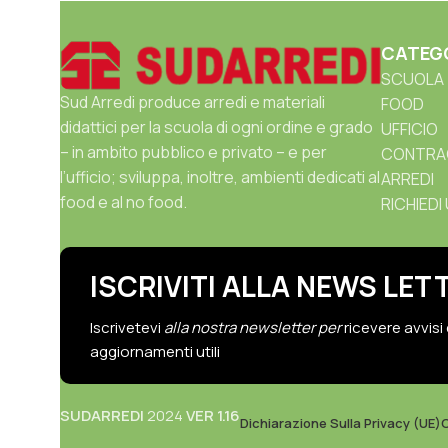
CATEG
SCUOLA
Sud Arredi produce arredi e materiali
FOOD
didattici per la scuola di ogni ordine e grado
UFFICIO
– in ambito pubblico e privato – e per
CONTRA
l’ufficio; sviluppa, inoltre, ambienti dedicati al
ARREDI
food e al no food.
RICHIEDI
ISCRIVITI ALLA NEWS LET
Iscrivetevi
alla nostra newsletter per
ricevere avvisi
aggiornamenti utili
SUDARREDI
2024
VER 1.16
Dichiarazione Sulla Privacy (UE)
C