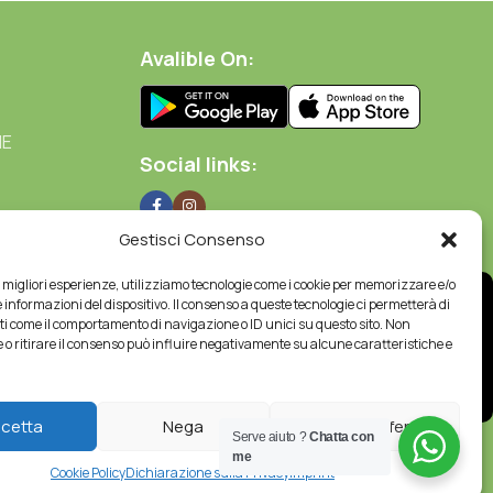
Avalible On:
NE
Social links:
Gestisci Consenso
le migliori esperienze, utilizziamo tecnologie come i cookie per memorizzare e/o
 informazioni del dispositivo. Il consenso a queste tecnologie ci permetterà di
ti come il comportamento di navigazione o ID unici su questo sito. Non
 o ritirare il consenso può influire negativamente su alcune caratteristiche e
cetta
Nega
Visualizza preferenze
Serve aiuto ?
Chatta con
me
Cookie Policy
Dichiarazione sulla Privacy
Imprint