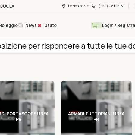
 SCUOLA
Le Nostre Sedi
(+39) 081931811
Noleggio
News
Usato
Login / Registra
one per rispondere a tutte le tue doma
DI PORTASCOPE LINEA
ARMADI TUTTOPIANI LINEA
PR
PR