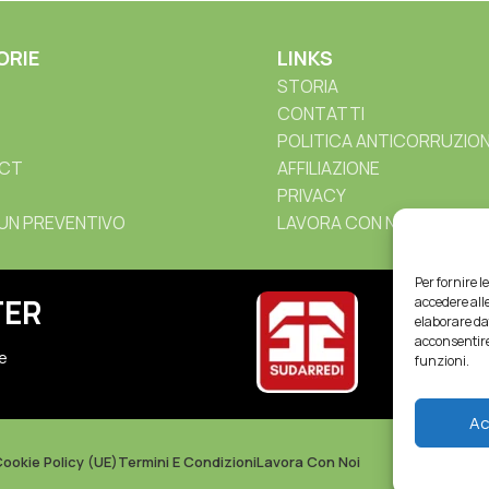
ORIE
LINKS
STORIA
CONTATTI
POLITICA ANTICORRUZIO
CT
AFFILIAZIONE
PRIVACY
 UN PREVENTIVO
LAVORA CON NOI
Per fornire 
TER
accedere alle
elaborare da
acconsentire
 e
funzioni.
Ac
ookie Policy (UE)
Termini E Condizioni
Lavora Con Noi