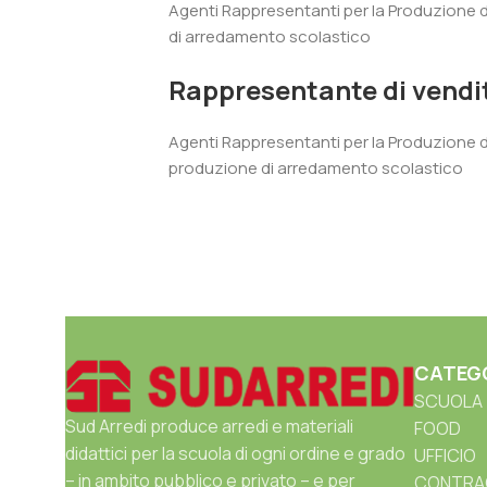
Agenti Rappresentanti per la Produzione 
di arredamento scolastico
Rappresentante di vendi
Agenti Rappresentanti per la Produzione 
produzione di arredamento scolastico
CATEG
SCUOLA
Sud Arredi produce arredi e materiali
FOOD
didattici per la scuola di ogni ordine e grado
UFFICIO
– in ambito pubblico e privato – e per
CONTRA