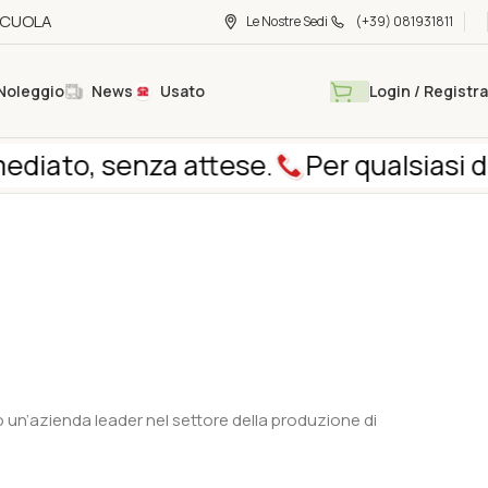
 SCUOLA
Le Nostre Sedi
(+39) 081931811
Noleggio
News
Usato
Login / Registra
ato, senza attese.
Per qualsiasi doman
n’azienda leader nel settore della produzione di