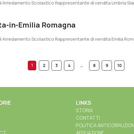
di Arredamento Scolastico Rappresentante di vendita Umbria Sia
ta-in-Emilia Romagna
di Arredamento Scolastico Rappresentante di vendita Emilia Roma
1
2
3
4
…
8
9
10
ORIE
LINKS
STORIA
CONTATTI
POLITICA ANTICORRUZIO
CT
AFFILIAZIONE