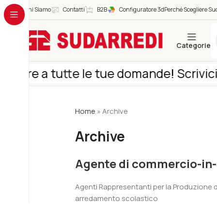
Chi Siamo
Contatti
B2B
Configuratore 3d
Perché Scegliere Sud
Categorie
dere a tutte le tue domande! Scrivici s
Home
»
Archive
Archive
Agente di commercio-in
Agenti Rappresentanti per la Produzione 
arredamento scolastico