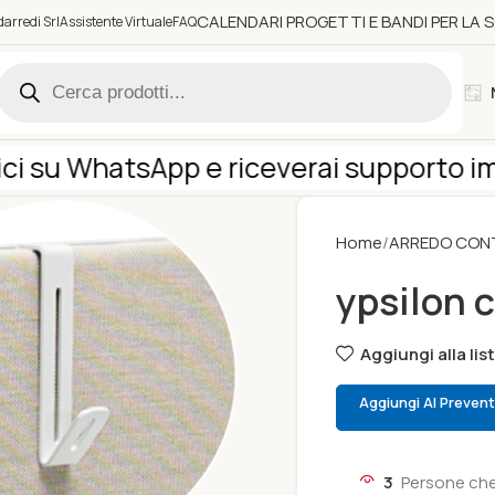
CALENDARI PROGETTI E BANDI PER LA
arredi Srl
Assistente Virtuale
FAQ
 su WhatsApp e riceverai supporto imme
Home
ARREDO CON
ypsilon 
Aggiungi alla lis
Aggiungi Al Prevent
3
Persone che