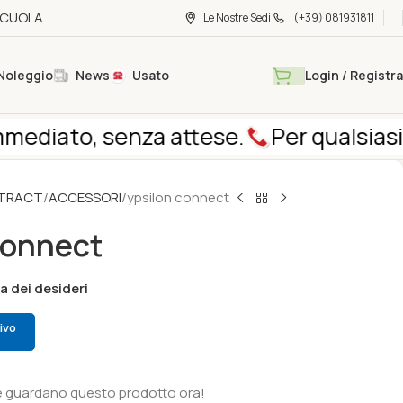
 SCUOLA
Le Nostre Sedi
(+39) 081931811
Noleggio
News
Usato
Login / Registra
diato, senza attese.
Per qualsiasi do
TRACT
ACCESSORI
ypsilon connect
connect
ta dei desideri
ivo
 guardano questo prodotto ora!