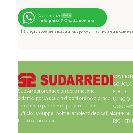
Commerciale
Online
Info prezzi? Chatta con me
Si prega di accettare la nostra
privacy policy
prima di avviare una convers
CATEG
SCUOLA
Sud Arredi produce arredi e materiali
FOOD
didattici per la scuola di ogni ordine e grado
UFFICIO
– in ambito pubblico e privato – e per
CONTRA
l’ufficio; sviluppa, inoltre, ambienti dedicati al
ARREDI
food e al no food.
RICHIEDI