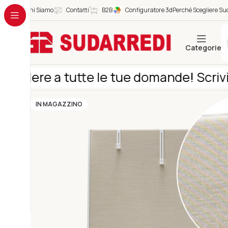
Chi Siamo
Contatti
B2B
Configuratore 3d
Perché Scegliere Sud
Categorie
ondere a tutte le tue domande! Scrivici
IN MAGAZZINO